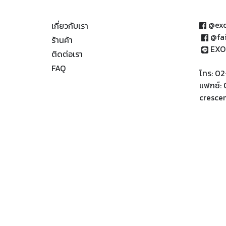
@exo
เกี่ยวกับเรา
@fa
ร้านค้า
EXO
ติดต่อเรา
FAQ
โทร: 0
แฟกซ์:
cresce