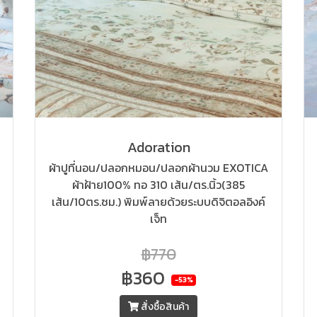
Adoration
ผ้าปูที่นอน/ปลอกหมอน/ปลอกผ้านวม EXOTICA
ผ้าฝ้าย100% ทอ 310 เส้น/ตร.นิ้ว(385
เส้น/10ตร.ซม.) พิมพ์ลายด้วยระบบดิจิตอลอิงค์
เจ็ท
฿770
฿360
-53%
สั่งซื้อสินค้า