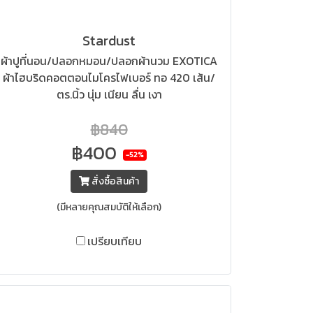
Stardust
ผ้าปูที่นอน/ปลอกหมอน/ปลอกผ้านวม EXOTICA
ผ้าไฮบริดคอตตอนไมโครไฟเบอร์ ทอ 420 เส้น/
ตร.นิ้ว นุ่ม เนียน ลื่น เงา
฿840
฿400
-52%
สั่งซื้อสินค้า
(มีหลายคุณสมบัติให้เลือก)
เปรียบเทียบ