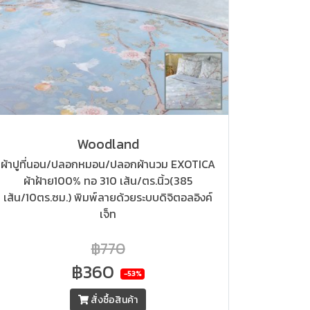
Woodland
ผ้าปูที่นอน/ปลอกหมอน/ปลอกผ้านวม EXOTICA
ผ้าฝ้าย100% ทอ 310 เส้น/ตร.นิ้ว(385
เส้น/10ตร.ซม.) พิมพ์ลายด้วยระบบดิจิตอลอิงค์
เจ็ท
฿770
฿360
-53%
สั่งซื้อสินค้า