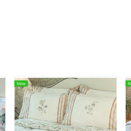
New
N