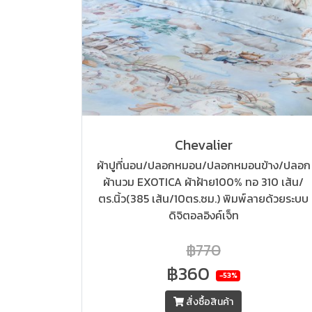
Chevalier
ผ้าปูที่นอน/ปลอกหมอน/ปลอกหมอนข้าง/ปลอก
ผ้านวม EXOTICA ผ้าฝ้าย100% ทอ 310 เส้น/
ตร.นิ้ว(385 เส้น/10ตร.ซม.) พิมพ์ลายด้วยระบบ
ดิจิตอลอิงค์เจ็ท
฿770
฿360
-53%
สั่งซื้อสินค้า