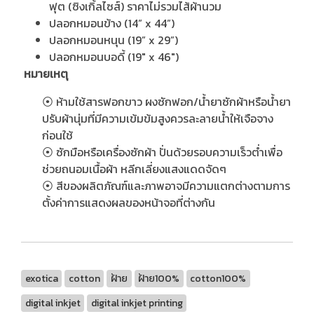
ฟุต (ซิงเกิ้ลไซส์) ราคาไม่รวมไส้ผ้านวม
ปลอกหมอนข้าง (14” x 44”)
ปลอกหมอนหนุน (19” x 29”)
ปลอกหมอนบอดี้ (19" x 46")
หมายเหตุ
⦿ ห้ามใช้สารฟอกขาว ผงซักฟอก/น้ำยาซักผ้าหรือน้ำยา
ปรับผ้านุ่มที่มีความเข้มข้มสูงควรละลายน้ำให้เจือจาง
ก่อนใช้
⦿ ซักมือหรือเครื่องซักผ้า ปั่นด้วยรอบความเร็วต่ำเพื่อ
ช่วยถนอมเนื้อผ้า หลีกเลี่ยงแสงแดดจัดๆ
⦿ สีของผลิตภัณฑ์และภาพอาจมีความแตกต่างตามการ
ตั้งค่าการแสดงผลของหน้าจอที่ต่างกัน
exotica
cotton
ฝ้าย
ฝ้าย100%
cotton100%
digital inkjet
digital inkjet printing