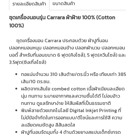
ขนาดสินค้า
รายละเอียดสินค้า
ชุดเครื่องนอนรุ่น Carrara ผ้าฝ้าย 100% (Cotton
100%)
ชุดเครื่องนอน Carrara ประกอบด้วย ผ้าปูที่นอน
ปลอกหมอนหนุน ปลอกหมอนข้าง ปลอกผ้านวม ปลอกหมอน
บอดี้ สำหรับที่นอนขนาด 6 ฟุต(คิงไซส์), 5 ฟุต(ควีนไซส์) และ
3.5ฟุต(ซิงเกิ้ลไซส์)
ทอแน่นจำนวน 310 เส้นด้าย/ตร.นิ้ว หรือ เทียบเท่า 385
เส้น/10 ตร.ซม.
ผลิตจากเส้นใย combed cotton เนื้อผ้าเนียนละเอียด
นุ่ม ทนทาน ระบายอากาศและความชื้นได้ดี ไม่อบอ้าว
ทนทาน ดูแลรักษาง่าย ให้สัมผัสที่เป็นธรรมชาติ
พิมพ์ลายด้วยเทคโนโลยี Digital Inkjet Printing ที่
ไม่มีข้อจำกัดในการออกแบบ/ดีไซน์และการใช้สี ความ
ละเอียดคมชัดสูง สีสันสดใส
ผ้าปูที่นอนรัดมุมทั้ง 4 ด้านด้วยยางสแปนเด็กซ์เกรด