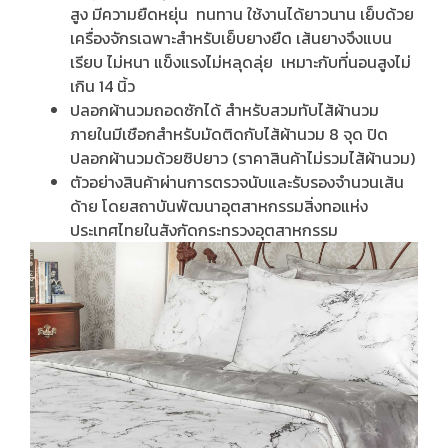
สูง มีความยืดหยุ่น ทนทาน ใช้งานได้ยาวนาน เย็บด้วย
เครื่องจักรเฉพาะสำหรับเย็บยางยืด เส้นยางจึงแบน
เรียบ ไม่หนา แข็งแรงไม่หลุดลุ่ย เหมาะกับที่นอนสูงไม่
เกิน 14 นิ้ว
ปลอกผ้านวมถอดซักได้ สำหรับสวมทับไส้ผ้านวม
ภายในมีเชือกสำหรับมัดติดกับไส้ผ้านวม 8 จุด ปิด
ปลอกผ้านวมด้วยซิปยาว (ราคาสินค้าไม่รวมไส้ผ้านวม)
ตัวอย่างสินค้าผ่านการตรวจนับและรับรองจำนวนเส้น
ด้าย โดยสถาบันพัฒนาอุตสาหกรรมสิ่งทอแห่ง
ประเทศไทยในสังกัดกระทรวงอุตสาหกรรม